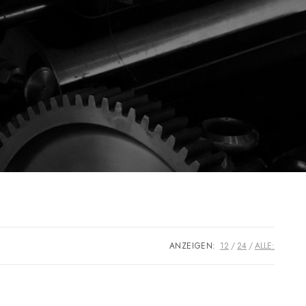
ANZEIGEN:
12
24
ALLE: